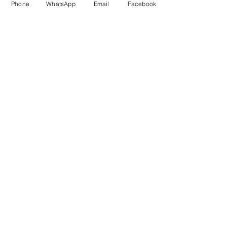
Phone
WhatsApp
Email
Facebook
RNG DANIŞMANLIK
Yabancı Sağlık Sigorta Danışmanlık
Hizmetleri
© RNG DANIŞMANLIK