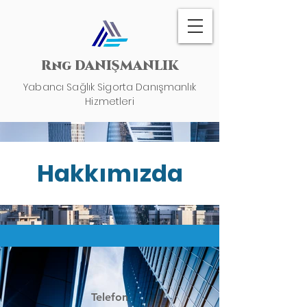
Rng DANIŞMANLIK
Yabancı Sağlık Sigorta Danışmanlık
Hizmetleri
09:00 - 17:00
Pazartesi - Cuma
Hakkımızda
Cmt-10:00- 15:00
Telefon