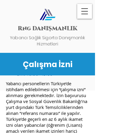
Rng DANIŞMANLIK
Yabancı Sağlık Sigorta Danışmanlık
Hizmetleri
09:00 - 17:00
Çalışma İzni
Pazartesi - Cuma
Cmt-10:00- 15:00
Yabancı personellerin Türkiye’de
istihdam edilebilmesi için “çalışma izni”
alınması gerekmektedir. İzin başvurusu
Çalışma ve Sosyal Güvenlik Bakanlığı’na
yurt dışındaki Türk Temsilciliklerinden
alınan “referans numarası” ile yapılır.
Türkiye’de geçerli en az 6 aylık ikamet
izni olan yabancılar (öğrenim {Lisans}
amaçlı verilen ikamet izinleri hariç)