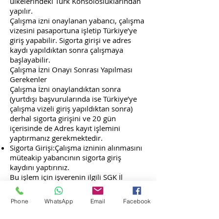
ülkelerindeki Türk Konsolosluklarından
yapılır.
Çalışma izni onaylanan yabancı, çalışma
vizesini pasaportuna işletip Türkiye’ye
giriş yapabilir. Sigorta girişi ve adres
kaydı yapıldıktan sonra çalışmaya
başlayabilir.
Çalışma İzni Onayı Sonrası Yapılması
Gerekenler
Çalışma İzni onaylandıktan sonra
(yurtdışı başvurularında ise Türkiye’ye
çalışma vizeli giriş yapıldıktan sonra)
derhal sigorta girişini ve 20 gün
içerisinde de Adres kayıt işlemini
yaptırmanız gerekmektedir.
Sigorta Girişi:Çalışma izninin alınmasını
müteakip yabancının sigorta giriş
kaydını yaptırınız.
Bu işlem için işverenin ilgili SGK İl
Müdürlüğü’ne başvuru yaparak konut
işyeri kaydı yaptırması ve yabancı şahsın
Phone
WhatsApp
Email
Facebook
sigortalılığını başlatması gerekmektedir.
Başvuru aşamasında beyan edilen brüt